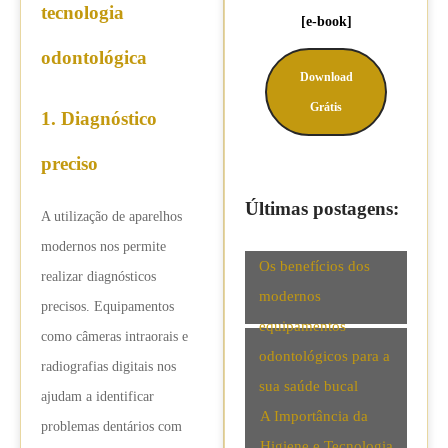
tecnologia
[e-book]
odontológica
Download
Grátis
1. Diagnóstico
preciso
Últimas postagens:
A utilização de aparelhos
modernos nos permite
Os benefícios dos
realizar diagnósticos
modernos
precisos. Equipamentos
equipamentos
como câmeras intraorais e
odontológicos para a
radiografias digitais nos
sua saúde bucal
ajudam a identificar
A Importância da
problemas dentários com
Higiene e Tecnologia