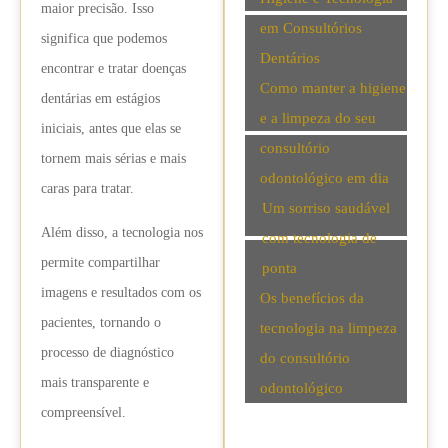
maior precisão. Isso
em Consultórios
significa que podemos
Dentários
encontrar e tratar doenças
Como manter a higiene
dentárias em estágios
e a limpeza do seu
iniciais, antes que elas se
consultório
tornem mais sérias e mais
odontológico em dia
caras para tratar.
Um sorriso saudável
Além disso, a tecnologia nos
com tecnologia de
permite compartilhar
ponta
imagens e resultados com os
Os benefícios da
pacientes, tornando o
tecnologia na limpeza
processo de diagnóstico
do consultório
mais transparente e
odontológico
compreensível.